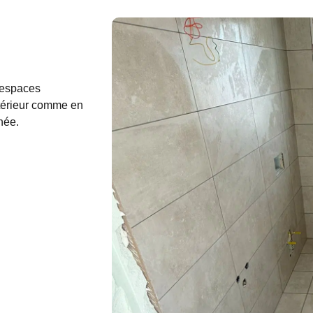
 espaces
ntérieur comme en
née.