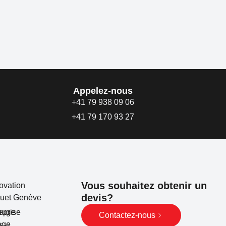
Appelez-nous
+41 79 938 09 06
+41 79 170 93 27
Vous souhaitez obtenir un
ovation
devis?
quet Genève
ouge
eprise
Contactez-nous
age