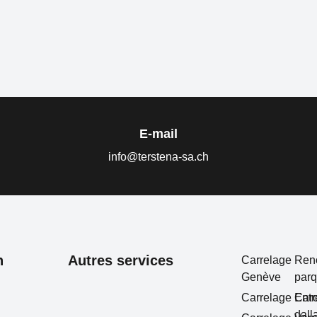
E-mail
info@terstena-sa.ch
n
Autres services
Carrelage
Ren
Genève
par
Carrelage Car
Entr
dall