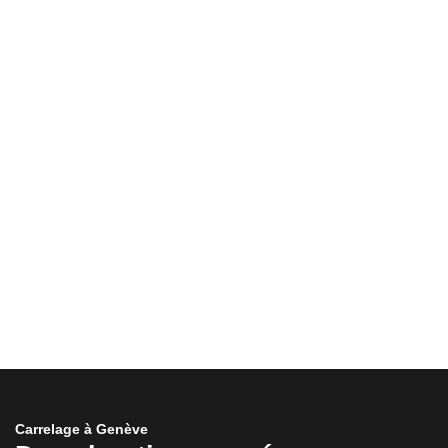
Imperméabilisation et préparation de
surface
Voir plus +
Carrelage à Genève